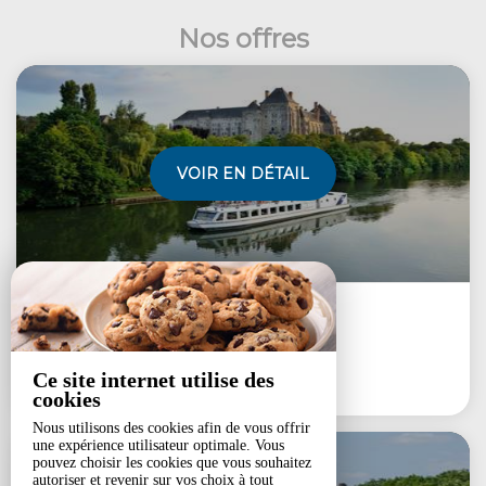
Nos offres
VOIR EN DÉTAIL
3 heure(s)
Capacité maximum : 67
Croisière Découverte...
Ce site internet utilise des
à partir de
66€
cookies
Nous utilisons des cookies afin de vous offrir
une expérience utilisateur optimale. Vous
pouvez choisir les cookies que vous souhaitez
autoriser et revenir sur vos choix à tout