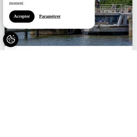
moment.
VOIR EN DÉTAIL
Accepter
Paramétrer
5 heure(s)
Capacité maximum : 66
Croisière Avoise - 5...
à partir de
78€
VOIR EN DÉTAIL